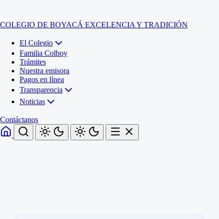
COLEGIO DE BOYACÁ
EXCELENCIA Y TRADICIÓN
El Colegio
Familia Colboy
Trámites
Nuestra emisora
Pagos en línea
Transparencia
Noticias
Contáctanos
Inicio
El Colegio
Familia Colboy
Sede Administrativa
Trámites
Sección Francisco de Paula Santander (Central)
Nuestra emisora
Sección Jose Ignacio de Marquez (Integrada)
Pagos en línea
Sección Santos Acosta (La Cabaña)
Sección Rafael Londoño Barajas