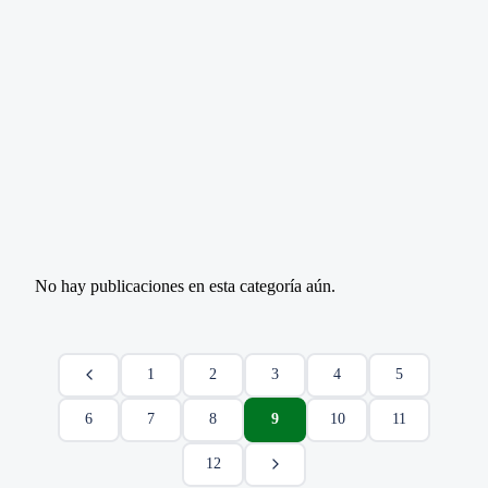
No hay publicaciones en esta categoría aún.
1
2
3
4
5
6
7
8
9
10
11
12