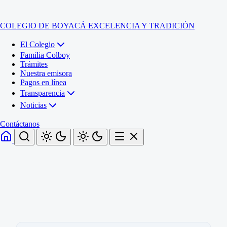
COLEGIO DE BOYACÁ
EXCELENCIA Y TRADICIÓN
El Colegio
Familia Colboy
Trámites
Nuestra emisora
Pagos en línea
Transparencia
Noticias
Contáctanos
Inicio
El Colegio
Familia Colboy
Sede Administrativa
Trámites
Sección Francisco de Paula Santander (Central)
Nuestra emisora
Sección Jose Ignacio de Marquez (Integrada)
Pagos en línea
Sección Santos Acosta (La Cabaña)
Sección Rafael Londoño Barajas