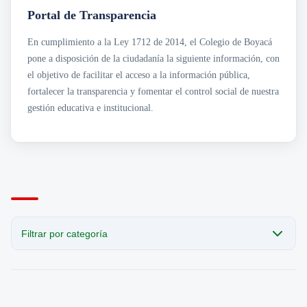
Transparencia
Sección San Agustín
Portal de Transparencia
Mapa de Sedes
Circulares
Noticias
Para Niños y Niñas
Cobro Coactivo
En cumplimiento a la Ley 1712 de 2014, el Colegio de Boyacá
Contáctanos
Contratación
Horarios de Atención a Padres en Sedes
pone a disposición de la ciudadanía la siguiente información, con
Estados Financieros
Noticias
Informes de Gestión
Revista el Puntero
el objetivo de facilitar el acceso a la información pública,
Normatividad
Convocatorias Laborales
fortalecer la transparencia y fomentar el control social de nuestra
· Acuerdos
gestión educativa e institucional.
Planeación e Informes
· Planes Institucionales
· Programas Institucionales
Presupuesto
Rendición de Cuentas
Resoluciones
Filtrar por categoría
CATEGORÍA
Todas las publicaciones