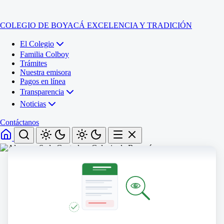
COLEGIO DE BOYACÁ
EXCELENCIA Y TRADICIÓN
El Colegio
Familia Colboy
Trámites
Nuestra emisora
Pagos en línea
Transparencia
Noticias
Contáctanos
Inicio
El Colegio
Familia Colboy
Sede Administrativa
Trámites
Sección Francisco de Paula Santander (Central)
Nuestra emisora
Sección Jose Ignacio de Marquez (Integrada)
Pagos en línea
Sección Santos Acosta (La Cabaña)
Sección Rafael Londoño Barajas