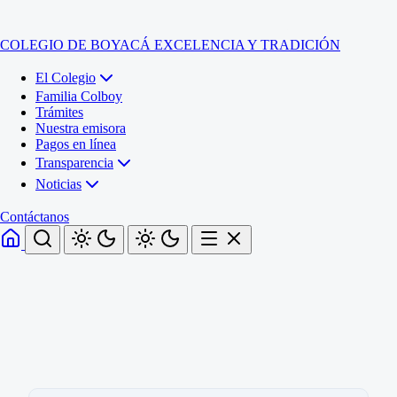
COLEGIO DE BOYACÁ
EXCELENCIA Y TRADICIÓN
El Colegio
Familia Colboy
Trámites
Nuestra emisora
Pagos en línea
Transparencia
Noticias
Contáctanos
Inicio
El Colegio
Familia Colboy
Sede Administrativa
Trámites
Sección Francisco de Paula Santander (Central)
Nuestra emisora
Sección Jose Ignacio de Marquez (Integrada)
Pagos en línea
Sección Santos Acosta (La Cabaña)
Sección Rafael Londoño Barajas