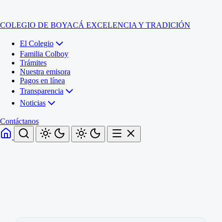
COLEGIO DE BOYACÁ
EXCELENCIA Y TRADICIÓN
El Colegio
Familia Colboy
Trámites
Nuestra emisora
Pagos en línea
Transparencia
Noticias
Contáctanos
Inicio
El Colegio
Familia Colboy
Sede Administrativa
Trámites
Sección Francisco de Paula Santander (Central)
Nuestra emisora
Sección Jose Ignacio de Marquez (Integrada)
Pagos en línea
Sección Santos Acosta (La Cabaña)
Sección Rafael Londoño Barajas