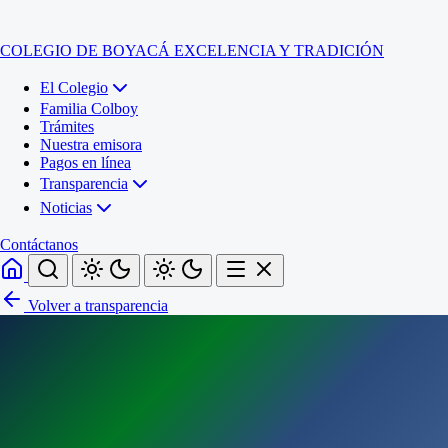
COLEGIO DE BOYACÁ
EXCELENCIA Y TRADICIÓN
El Colegio
Familia Colboy
Trámites
Nuestra emisora
Pagos en línea
Transparencia
Noticias
Contáctanos
Volver a transparencia
Inicio
El Colegio
Familia Colboy
Sede Administrativa
Trámites
Sección Francisco de Paula Santander (Central)
Nuestra emisora
Sección Jose Ignacio de Marquez (Integrada)
Pagos en línea
Sección Santos Acosta (La Cabaña)
Sección Rafael Londoño Barajas