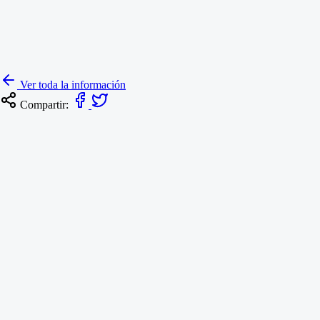
Ver toda la información
Compartir:
Resoluciones
RESOLUCIÓN NO. 237 DEL 3 DE AGOSTO DE 2026
ANIVERSARIO FUNDACIÓN DE TUNJA
4 de agosto de 2026
Informes de Gestión
INFORME DE AUSTERIDAD Y EFICIENCIA DEL GAS
PÚBLICO, PERIODO 01 DE ABRIL A 30 DE JUNIO DE 2