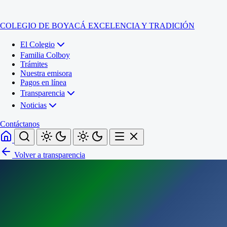
COLEGIO DE BOYACÁ
EXCELENCIA Y TRADICIÓN
El Colegio
Familia Colboy
Trámites
Nuestra emisora
Pagos en línea
Transparencia
Noticias
Contáctanos
Volver a transparencia
Inicio
El Colegio
Familia Colboy
Sede Administrativa
Trámites
Sección Francisco de Paula Santander (Central)
Nuestra emisora
Sección Jose Ignacio de Marquez (Integrada)
Pagos en línea
Sección Santos Acosta (La Cabaña)
Sección Rafael Londoño Barajas