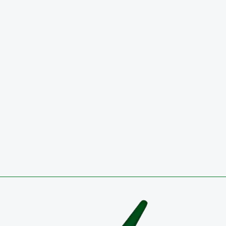
Informes de Gestión
INFORME DE AUSTERIDAD Y EFICIENCIA DEL GAS
PÚBLICO, PERIODO 01 DE ABRIL A 30 DE JUNIO DE 2
SEGUNDO TRIMESTRE 2026
29 de julio de 2026
Circulares
CONVOCATORIA 2026 PÚBLICA PARA OCUPAR VA
TEMPORAL EN EL EMPLEO DIRECTIVO DOCENTE-
COORDINADOR RESULTADOS DEFINITIVOS
27 de julio de 2026