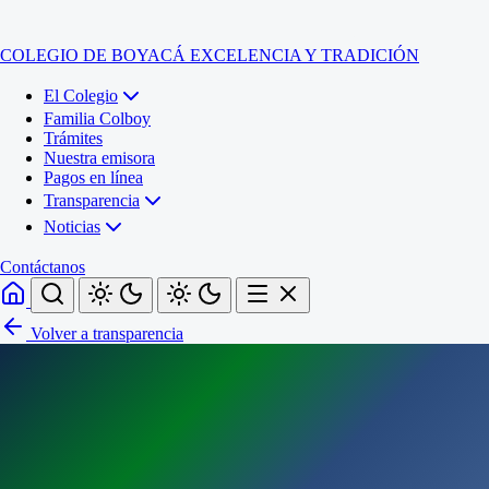
COLEGIO DE BOYACÁ
EXCELENCIA Y TRADICIÓN
El Colegio
Familia Colboy
Trámites
Nuestra emisora
Pagos en línea
Transparencia
Noticias
Contáctanos
Volver a transparencia
Inicio
El Colegio
Familia Colboy
Sede Administrativa
Trámites
Sección Francisco de Paula Santander (Central)
Nuestra emisora
Sección Jose Ignacio de Marquez (Integrada)
Pagos en línea
Sección Santos Acosta (La Cabaña)
Sección Rafael Londoño Barajas