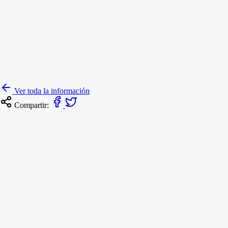
Políticas de Riesgos 2022
Ver toda la información
Compartir:
Resoluciones
RESOLUCIÓN NO. 237 DEL 3 DE AGOSTO DE 2026
ANIVERSARIO FUNDACIÓN DE TUNJA
4 de agosto de 2026