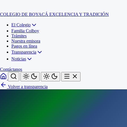
COLEGIO DE BOYACÁ
EXCELENCIA Y TRADICIÓN
El Colegio
Familia Colboy
Trámites
Nuestra emisora
Pagos en línea
Transparencia
Noticias
Contáctanos
Volver a transparencia
Inicio
El Colegio
Familia Colboy
Sede Administrativa
Trámites
Sección Francisco de Paula Santander (Central)
Nuestra emisora
Sección Jose Ignacio de Marquez (Integrada)
Pagos en línea
Sección Santos Acosta (La Cabaña)
Sección Rafael Londoño Barajas