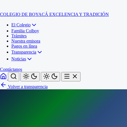
COLEGIO DE BOYACÁ
EXCELENCIA Y TRADICIÓN
El Colegio
Familia Colboy
Trámites
Nuestra emisora
Pagos en línea
Transparencia
Noticias
Contáctanos
Volver a transparencia
Inicio
El Colegio
Familia Colboy
Sede Administrativa
Trámites
Sección Francisco de Paula Santander (Central)
Nuestra emisora
Sección Jose Ignacio de Marquez (Integrada)
Pagos en línea
Sección Santos Acosta (La Cabaña)
Sección Rafael Londoño Barajas