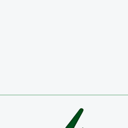
INFORME DE AUSTERIDAD Y EFICIENCIA DEL GAS
PÚBLICO, PERIODO 01 DE ABRIL A 30 DE JUNIO DE 2
SEGUNDO TRIMESTRE 2026
29 de julio de 2026
Circulares
CONVOCATORIA 2026 PÚBLICA PARA OCUPAR VA
TEMPORAL EN EL EMPLEO DIRECTIVO DOCENTE-
COORDINADOR RESULTADOS DEFINITIVOS
27 de julio de 2026