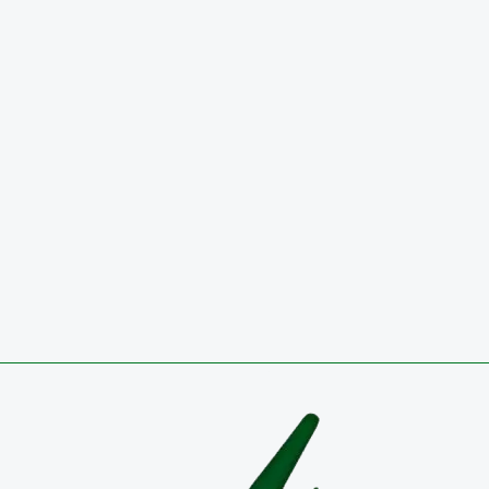
INFORME DE AUSTERIDAD Y EFICIENCIA DEL GAS
PÚBLICO, PERIODO 01 DE ABRIL A 30 DE JUNIO DE 2
SEGUNDO TRIMESTRE 2026
29 de julio de 2026
Circulares
CONVOCATORIA 2026 PÚBLICA PARA OCUPAR VA
TEMPORAL EN EL EMPLEO DIRECTIVO DOCENTE-
COORDINADOR RESULTADOS DEFINITIVOS
27 de julio de 2026