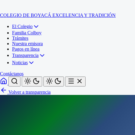
COLEGIO DE BOYACÁ
EXCELENCIA Y TRADICIÓN
El Colegio
Familia Colboy
Trámites
Nuestra emisora
Pagos en línea
Transparencia
Noticias
Contáctanos
Volver a transparencia
Inicio
El Colegio
Familia Colboy
Sede Administrativa
Trámites
Sección Francisco de Paula Santander (Central)
Nuestra emisora
Sección Jose Ignacio de Marquez (Integrada)
Pagos en línea
Sección Santos Acosta (La Cabaña)
Sección Rafael Londoño Barajas