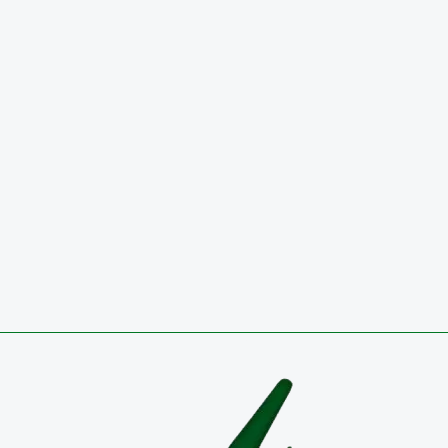
INFORME DE AUSTERIDAD Y EFICIENCIA DEL GAS
PÚBLICO, PERIODO 01 DE ABRIL A 30 DE JUNIO DE 2
SEGUNDO TRIMESTRE 2026
29 de julio de 2026
Circulares
CONVOCATORIA 2026 PÚBLICA PARA OCUPAR VA
TEMPORAL EN EL EMPLEO DIRECTIVO DOCENTE-
COORDINADOR RESULTADOS DEFINITIVOS
27 de julio de 2026