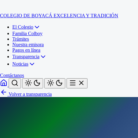
COLEGIO DE BOYACÁ
EXCELENCIA Y TRADICIÓN
El Colegio
Familia Colboy
Trámites
Nuestra emisora
Pagos en línea
Transparencia
Noticias
Contáctanos
Volver a transparencia
Inicio
El Colegio
Familia Colboy
Sede Administrativa
Trámites
Sección Francisco de Paula Santander (Central)
Nuestra emisora
Sección Jose Ignacio de Marquez (Integrada)
Pagos en línea
Sección Santos Acosta (La Cabaña)
Sección Rafael Londoño Barajas