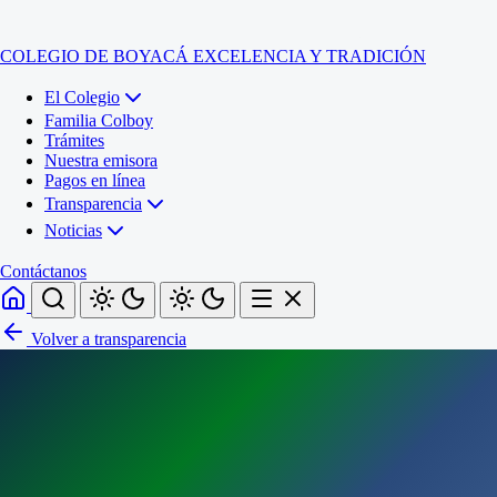
COLEGIO DE BOYACÁ
EXCELENCIA Y TRADICIÓN
El Colegio
Familia Colboy
Trámites
Nuestra emisora
Pagos en línea
Transparencia
Noticias
Contáctanos
Volver a transparencia
Inicio
El Colegio
Familia Colboy
Sede Administrativa
Trámites
Sección Francisco de Paula Santander (Central)
Nuestra emisora
Sección Jose Ignacio de Marquez (Integrada)
Pagos en línea
Sección Santos Acosta (La Cabaña)
Sección Rafael Londoño Barajas