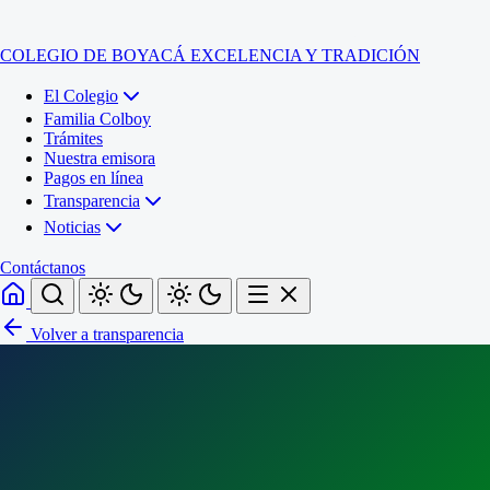
COLEGIO DE BOYACÁ
EXCELENCIA Y TRADICIÓN
El Colegio
Familia Colboy
Trámites
Nuestra emisora
Pagos en línea
Transparencia
Noticias
Contáctanos
Volver a transparencia
Inicio
El Colegio
Familia Colboy
Sede Administrativa
Trámites
Sección Francisco de Paula Santander (Central)
Nuestra emisora
Sección Jose Ignacio de Marquez (Integrada)
Pagos en línea
Sección Santos Acosta (La Cabaña)
Sección Rafael Londoño Barajas