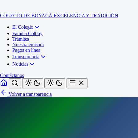
COLEGIO DE BOYACÁ
EXCELENCIA Y TRADICIÓN
El Colegio
Familia Colboy
Trámites
Nuestra emisora
Pagos en línea
Transparencia
Noticias
Contáctanos
Volver a transparencia
Inicio
El Colegio
Familia Colboy
Sede Administrativa
Trámites
Sección Francisco de Paula Santander (Central)
Nuestra emisora
Sección Jose Ignacio de Marquez (Integrada)
Pagos en línea
Sección Santos Acosta (La Cabaña)
Sección Rafael Londoño Barajas