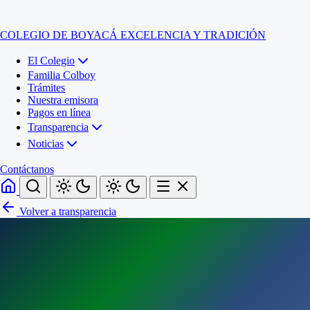
COLEGIO DE BOYACÁ
EXCELENCIA Y TRADICIÓN
El Colegio
Familia Colboy
Trámites
Nuestra emisora
Pagos en línea
Transparencia
Noticias
Contáctanos
Volver a transparencia
Inicio
El Colegio
Familia Colboy
Sede Administrativa
Trámites
Sección Francisco de Paula Santander (Central)
Nuestra emisora
Sección Jose Ignacio de Marquez (Integrada)
Pagos en línea
Sección Santos Acosta (La Cabaña)
Sección Rafael Londoño Barajas