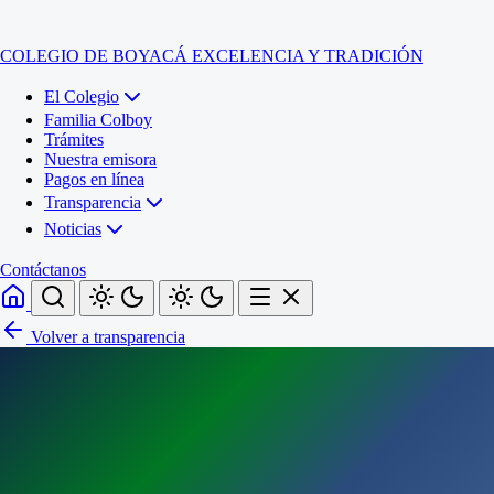
COLEGIO DE BOYACÁ
EXCELENCIA Y TRADICIÓN
El Colegio
Familia Colboy
Trámites
Nuestra emisora
Pagos en línea
Transparencia
Noticias
Contáctanos
Volver a transparencia
Inicio
El Colegio
Familia Colboy
Sede Administrativa
Trámites
Sección Francisco de Paula Santander (Central)
Nuestra emisora
Sección Jose Ignacio de Marquez (Integrada)
Pagos en línea
Sección Santos Acosta (La Cabaña)
Sección Rafael Londoño Barajas