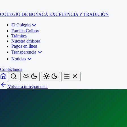
COLEGIO DE BOYACÁ
EXCELENCIA Y TRADICIÓN
El Colegio
Familia Colboy
Trámites
Nuestra emisora
Pagos en línea
Transparencia
Noticias
Contáctanos
Volver a transparencia
Inicio
El Colegio
Familia Colboy
Sede Administrativa
Trámites
Sección Francisco de Paula Santander (Central)
Nuestra emisora
Sección Jose Ignacio de Marquez (Integrada)
Pagos en línea
Sección Santos Acosta (La Cabaña)
Sección Rafael Londoño Barajas