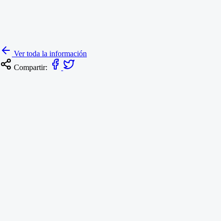
Ver toda la información
Compartir:
Resoluciones
RESOLUCIÓN NO. 237 DEL 3 DE AGOSTO DE 2026
ANIVERSARIO FUNDACIÓN DE TUNJA
4 de agosto de 2026
Informes de Gestión
INFORME DE AUSTERIDAD Y EFICIENCIA DEL GAS
PÚBLICO, PERIODO 01 DE ABRIL A 30 DE JUNIO DE 2