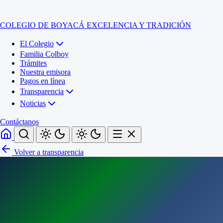
COLEGIO DE BOYACÁ
EXCELENCIA Y TRADICIÓN
El Colegio
Familia Colboy
Trámites
Nuestra emisora
Pagos en línea
Transparencia
Noticias
Contáctanos
Volver a transparencia
Inicio
El Colegio
Familia Colboy
Sede Administrativa
Trámites
Sección Francisco de Paula Santander (Central)
Nuestra emisora
Sección Jose Ignacio de Marquez (Integrada)
Pagos en línea
Sección Santos Acosta (La Cabaña)
Sección Rafael Londoño Barajas