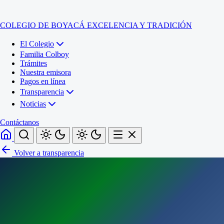
COLEGIO DE BOYACÁ
EXCELENCIA Y TRADICIÓN
El Colegio
Familia Colboy
Trámites
Nuestra emisora
Pagos en línea
Transparencia
Noticias
Contáctanos
Volver a transparencia
Inicio
El Colegio
Familia Colboy
Sede Administrativa
Trámites
Sección Francisco de Paula Santander (Central)
Nuestra emisora
Sección Jose Ignacio de Marquez (Integrada)
Pagos en línea
Sección Santos Acosta (La Cabaña)
Sección Rafael Londoño Barajas