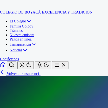
COLEGIO DE BOYACÁ
EXCELENCIA Y TRADICIÓN
El Colegio
Familia Colboy
Trámites
Nuestra emisora
Pagos en línea
Transparencia
Noticias
Contáctanos
Volver a transparencia
Inicio
El Colegio
Familia Colboy
Sede Administrativa
Trámites
Sección Francisco de Paula Santander (Central)
Nuestra emisora
Sección Jose Ignacio de Marquez (Integrada)
Pagos en línea
Sección Santos Acosta (La Cabaña)
Sección Rafael Londoño Barajas