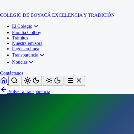
COLEGIO DE BOYACÁ
EXCELENCIA Y TRADICIÓN
El Colegio
Familia Colboy
Trámites
Nuestra emisora
Pagos en línea
Transparencia
Noticias
Contáctanos
Volver a transparencia
Inicio
El Colegio
Familia Colboy
Sede Administrativa
Trámites
Sección Francisco de Paula Santander (Central)
Nuestra emisora
Sección Jose Ignacio de Marquez (Integrada)
Pagos en línea
Sección Santos Acosta (La Cabaña)
Sección Rafael Londoño Barajas