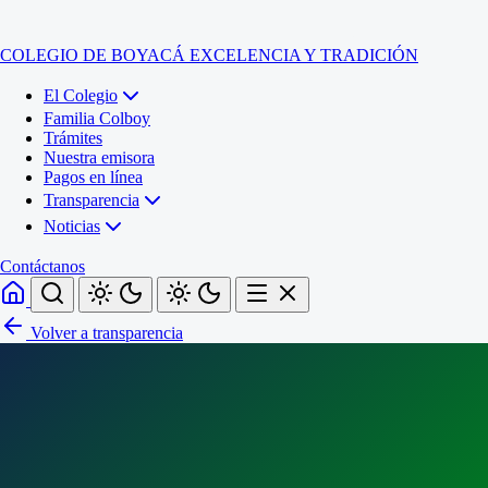
COLEGIO DE BOYACÁ
EXCELENCIA Y TRADICIÓN
El Colegio
Familia Colboy
Trámites
Nuestra emisora
Pagos en línea
Transparencia
Noticias
Contáctanos
Volver a transparencia
Inicio
El Colegio
Familia Colboy
Sede Administrativa
Trámites
Sección Francisco de Paula Santander (Central)
Nuestra emisora
Sección Jose Ignacio de Marquez (Integrada)
Pagos en línea
Sección Santos Acosta (La Cabaña)
Sección Rafael Londoño Barajas