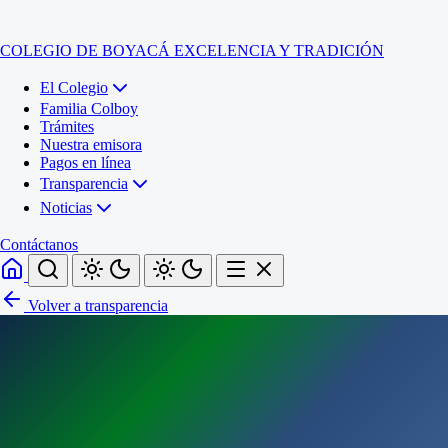
COLEGIO DE BOYACÁ
EXCELENCIA Y TRADICIÓN
El Colegio
Familia Colboy
Trámites
Nuestra emisora
Pagos en línea
Transparencia
Noticias
Contáctanos
Volver a transparencia
Inicio
El Colegio
Familia Colboy
Sede Administrativa
Trámites
Sección Francisco de Paula Santander (Central)
Nuestra emisora
Sección Jose Ignacio de Marquez (Integrada)
Pagos en línea
Sección Santos Acosta (La Cabaña)
Sección Rafael Londoño Barajas