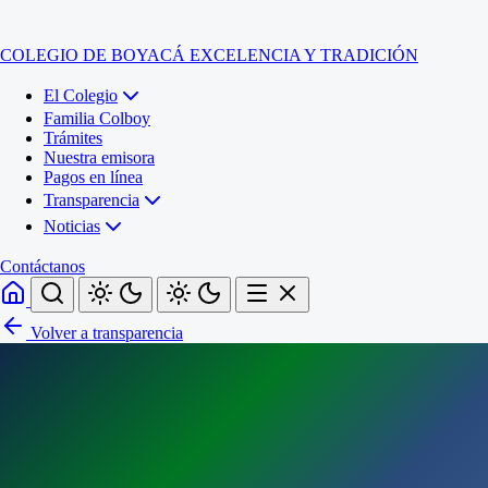
COLEGIO DE BOYACÁ
EXCELENCIA Y TRADICIÓN
El Colegio
Familia Colboy
Trámites
Nuestra emisora
Pagos en línea
Transparencia
Noticias
Contáctanos
Volver a transparencia
Inicio
El Colegio
Familia Colboy
Sede Administrativa
Trámites
Sección Francisco de Paula Santander (Central)
Nuestra emisora
Sección Jose Ignacio de Marquez (Integrada)
Pagos en línea
Sección Santos Acosta (La Cabaña)
Sección Rafael Londoño Barajas