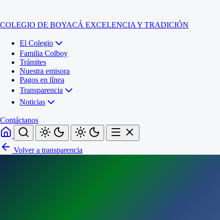
COLEGIO DE BOYACÁ
EXCELENCIA Y TRADICIÓN
El Colegio
Familia Colboy
Trámites
Nuestra emisora
Pagos en línea
Transparencia
Noticias
Contáctanos
Volver a transparencia
Inicio
El Colegio
Familia Colboy
Sede Administrativa
Trámites
Sección Francisco de Paula Santander (Central)
Nuestra emisora
Sección Jose Ignacio de Marquez (Integrada)
Pagos en línea
Sección Santos Acosta (La Cabaña)
Sección Rafael Londoño Barajas