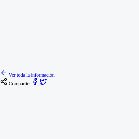
Ver toda la información
Compartir:
Resoluciones
RESOLUCIÓN NO. 237 DEL 3 DE AGOSTO DE 2026
ANIVERSARIO FUNDACIÓN DE TUNJA