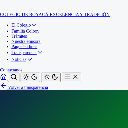
COLEGIO DE BOYACÁ
EXCELENCIA Y TRADICIÓN
El Colegio
Familia Colboy
Trámites
Nuestra emisora
Pagos en línea
Transparencia
Noticias
Contáctanos
Volver a transparencia
Inicio
El Colegio
Familia Colboy
Sede Administrativa
Trámites
Sección Francisco de Paula Santander (Central)
Nuestra emisora
Sección Jose Ignacio de Marquez (Integrada)
Pagos en línea
Sección Santos Acosta (La Cabaña)
Sección Rafael Londoño Barajas