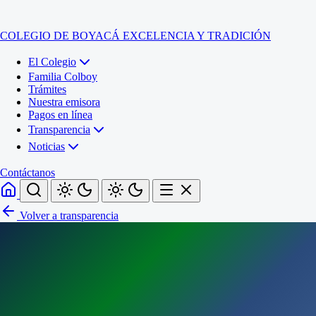
COLEGIO DE BOYACÁ
EXCELENCIA Y TRADICIÓN
El Colegio
Familia Colboy
Trámites
Nuestra emisora
Pagos en línea
Transparencia
Noticias
Contáctanos
Volver a transparencia
Inicio
El Colegio
Familia Colboy
Sede Administrativa
Trámites
Sección Francisco de Paula Santander (Central)
Nuestra emisora
Sección Jose Ignacio de Marquez (Integrada)
Pagos en línea
Sección Santos Acosta (La Cabaña)
Sección Rafael Londoño Barajas