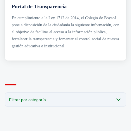
Transparencia
Sección San Agustín
Portal de Transparencia
Mapa de Sedes
Circulares
Noticias
Para Niños y Niñas
Cobro Coactivo
En cumplimiento a la Ley 1712 de 2014, el Colegio de Boyacá
Contáctanos
Contratación
Horarios de Atención a Padres en Sedes
pone a disposición de la ciudadanía la siguiente información, con
Estados Financieros
Noticias
Informes de Gestión
Revista el Puntero
el objetivo de facilitar el acceso a la información pública,
Normatividad
Convocatorias Laborales
fortalecer la transparencia y fomentar el control social de nuestra
· Acuerdos
gestión educativa e institucional.
Planeación e Informes
· Planes Institucionales
· Programas Institucionales
Presupuesto
Rendición de Cuentas
Resoluciones
Filtrar por categoría
CATEGORÍA
Todas las publicaciones