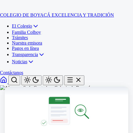
COLEGIO DE BOYACÁ
EXCELENCIA Y TRADICIÓN
El Colegio
Familia Colboy
Trámites
Nuestra emisora
Pagos en línea
Transparencia
Noticias
Contáctanos
Inicio
El Colegio
Familia Colboy
Sede Administrativa
Trámites
Sección Francisco de Paula Santander (Central)
Nuestra emisora
Sección Jose Ignacio de Marquez (Integrada)
Pagos en línea
Sección Santos Acosta (La Cabaña)
Sección Rafael Londoño Barajas