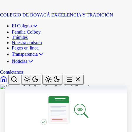
COLEGIO DE BOYACÁ
EXCELENCIA Y TRADICIÓN
El Colegio
Familia Colboy
Trámites
Nuestra emisora
Pagos en línea
Transparencia
Noticias
Contáctanos
Inicio
El Colegio
Familia Colboy
Sede Administrativa
Trámites
Sección Francisco de Paula Santander (Central)
Nuestra emisora
Sección Jose Ignacio de Marquez (Integrada)
Pagos en línea
Sección Santos Acosta (La Cabaña)
Sección Rafael Londoño Barajas