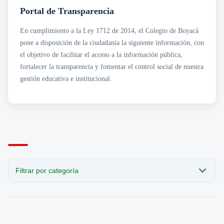
Transparencia
Sección San Agustín
Portal de Transparencia
Mapa de Sedes
Circulares
Noticias
Para Niños y Niñas
Cobro Coactivo
En cumplimiento a la Ley 1712 de 2014, el Colegio de Boyacá
Contáctanos
Contratación
Horarios de Atención a Padres en Sedes
pone a disposición de la ciudadanía la siguiente información, con
Estados Financieros
Noticias
Informes de Gestión
Revista el Puntero
el objetivo de facilitar el acceso a la información pública,
Normatividad
Convocatorias Laborales
fortalecer la transparencia y fomentar el control social de nuestra
· Acuerdos
gestión educativa e institucional.
Planeación e Informes
· Planes Institucionales
· Programas Institucionales
Presupuesto
Rendición de Cuentas
Resoluciones
Filtrar por categoría
CATEGORÍA
Todas las publicaciones