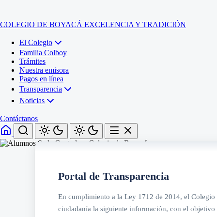
COLEGIO DE BOYACÁ
EXCELENCIA Y TRADICIÓN
El Colegio
Familia Colboy
Trámites
Nuestra emisora
Pagos en línea
Transparencia
Noticias
Contáctanos
Inicio
El Colegio
Portal de Transparencia
Familia Colboy
Sede Administrativa
Trámites
Sección Francisco de Paula Santander (Central)
En cumplimiento a la Ley 1712 de 2014, el Colegio 
Nuestra emisora
Sección Jose Ignacio de Marquez (Integrada)
Pagos en línea
Sección Santos Acosta (La Cabaña)
ciudadanía la siguiente información, con el objetivo 
Sección Rafael Londoño Barajas