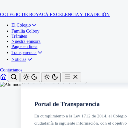
COLEGIO DE BOYACÁ
EXCELENCIA Y TRADICIÓN
El Colegio
Familia Colboy
Trámites
Nuestra emisora
Pagos en línea
Transparencia
Noticias
Contáctanos
Inicio
El Colegio
Portal de Transparencia
Familia Colboy
Sede Administrativa
Trámites
Sección Francisco de Paula Santander (Central)
En cumplimiento a la Ley 1712 de 2014, el Colegio 
Nuestra emisora
Sección Jose Ignacio de Marquez (Integrada)
Pagos en línea
Sección Santos Acosta (La Cabaña)
ciudadanía la siguiente información, con el objetivo 
Sección Rafael Londoño Barajas