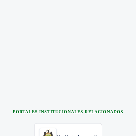
1
Solicitar recibo de pago en Facturación — Carrera 11 No. 18–
24, piso 3.
2
Presentar comprobante de pago en Ventanilla Única —
Carrera 10 No. 18–99 informando nombre completo y el destino
del certificado.
5 días hábiles
Oficina de Nómina
1
Obtener autorización de la coordinadora y apoyo psicológico
de la sección.
2
Presentar paz y salvo de pagaduría y la autorización de la
coordinadora en Secretaría Académica — Carrera 11 No. 18–24,
piso 2.
PORTALES INSTITUCIONALES RELACIONADOS