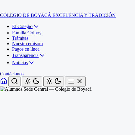
COLEGIO DE BOYACÁ
EXCELENCIA Y TRADICIÓN
El Colegio
Familia Colboy
Trámites
Nuestra emisora
Pagos en línea
Transparencia
Noticias
Contáctanos
Inicio
El Colegio
Familia Colboy
Sede Administrativa
Trámites
Sección Francisco de Paula Santander (Central)
Nuestra emisora
Sección Jose Ignacio de Marquez (Integrada)
Pagos en línea
Sección Santos Acosta (La Cabaña)
Sección Rafael Londoño Barajas