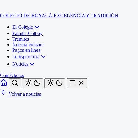
COLEGIO DE BOYACÁ
EXCELENCIA Y TRADICIÓN
El Colegio
Familia Colboy
Trámites
Nuestra emisora
Pagos en línea
Transparencia
Noticias
Contáctanos
Volver a noticias
Inicio
El Colegio
Familia Colboy
Sede Administrativa
Trámites
Sección Francisco de Paula Santander (Central)
Nuestra emisora
Sección Jose Ignacio de Marquez (Integrada)
Pagos en línea
Sección Santos Acosta (La Cabaña)
Sección Rafael Londoño Barajas