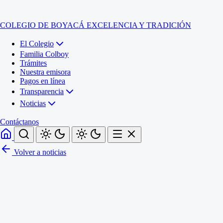
COLEGIO DE BOYACÁ
EXCELENCIA Y TRADICIÓN
El Colegio
Familia Colboy
Trámites
Nuestra emisora
Pagos en línea
Transparencia
Noticias
Contáctanos
Volver a noticias
Inicio
El Colegio
Familia Colboy
Sede Administrativa
Trámites
Sección Francisco de Paula Santander (Central)
Nuestra emisora
Sección Jose Ignacio de Marquez (Integrada)
Pagos en línea
Sección Santos Acosta (La Cabaña)
Sección Rafael Londoño Barajas