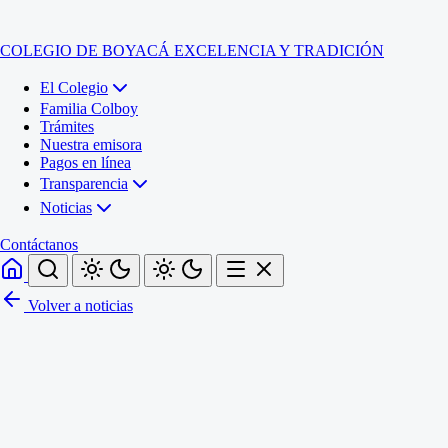
COLEGIO DE BOYACÁ
EXCELENCIA Y TRADICIÓN
El Colegio
Familia Colboy
Trámites
Nuestra emisora
Pagos en línea
Transparencia
Noticias
Contáctanos
Volver a noticias
Inicio
El Colegio
Familia Colboy
Sede Administrativa
Trámites
Sección Francisco de Paula Santander (Central)
Nuestra emisora
Sección Jose Ignacio de Marquez (Integrada)
Pagos en línea
Sección Santos Acosta (La Cabaña)
Sección Rafael Londoño Barajas