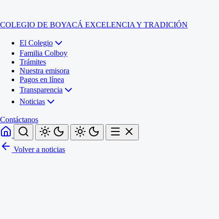
COLEGIO DE BOYACÁ
EXCELENCIA Y TRADICIÓN
El Colegio
Familia Colboy
Trámites
Nuestra emisora
Pagos en línea
Transparencia
Noticias
Contáctanos
Volver a noticias
Inicio
El Colegio
Familia Colboy
Sede Administrativa
Trámites
Sección Francisco de Paula Santander (Central)
Nuestra emisora
Sección Jose Ignacio de Marquez (Integrada)
Pagos en línea
Sección Santos Acosta (La Cabaña)
Sección Rafael Londoño Barajas