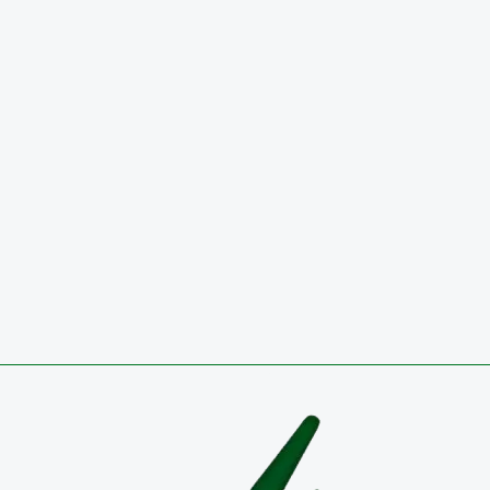
Noticias
El Colegio de Boyacá conquista, por tercer año consecutivo, el 
nacional de balonmano
3 de agosto de 2026