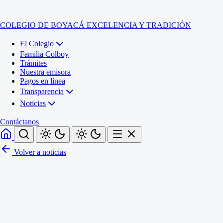
COLEGIO DE BOYACÁ
EXCELENCIA Y TRADICIÓN
El Colegio
Familia Colboy
Trámites
Nuestra emisora
Pagos en línea
Transparencia
Noticias
Contáctanos
Volver a noticias
Inicio
El Colegio
Familia Colboy
Sede Administrativa
Trámites
Sección Francisco de Paula Santander (Central)
Nuestra emisora
Sección Jose Ignacio de Marquez (Integrada)
Pagos en línea
Sección Santos Acosta (La Cabaña)
Sección Rafael Londoño Barajas