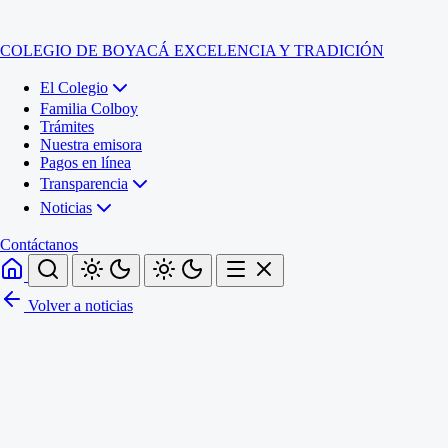
COLEGIO DE BOYACÁ
EXCELENCIA Y TRADICIÓN
El Colegio
Familia Colboy
Trámites
Nuestra emisora
Pagos en línea
Transparencia
Noticias
Contáctanos
Volver a noticias
Inicio
El Colegio
Familia Colboy
Sede Administrativa
Trámites
Sección Francisco de Paula Santander (Central)
Nuestra emisora
Sección Jose Ignacio de Marquez (Integrada)
Pagos en línea
Sección Santos Acosta (La Cabaña)
Sección Rafael Londoño Barajas