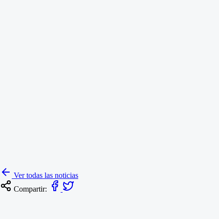
Orgullo Colboy
Daniel Esteban Contreras destaca
Boyacá.
13 de mayo de 2026
Orgullo Colboy
Ver todas las noticias
Compartir: