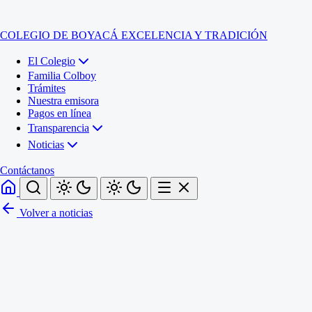
COLEGIO DE BOYACÁ
EXCELENCIA Y TRADICIÓN
El Colegio
Familia Colboy
Trámites
Nuestra emisora
Pagos en línea
Transparencia
Noticias
Contáctanos
Volver a noticias
Inicio
El Colegio
Familia Colboy
Sede Administrativa
Trámites
Sección Francisco de Paula Santander (Central)
Nuestra emisora
Sección Jose Ignacio de Marquez (Integrada)
Pagos en línea
Sección Santos Acosta (La Cabaña)
Sección Rafael Londoño Barajas