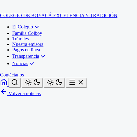
COLEGIO DE BOYACÁ
EXCELENCIA Y TRADICIÓN
El Colegio
Familia Colboy
Trámites
Nuestra emisora
Pagos en línea
Transparencia
Noticias
Contáctanos
Volver a noticias
Inicio
El Colegio
Familia Colboy
Sede Administrativa
Trámites
Sección Francisco de Paula Santander (Central)
Nuestra emisora
Sección Jose Ignacio de Marquez (Integrada)
Pagos en línea
Sección Santos Acosta (La Cabaña)
Sección Rafael Londoño Barajas