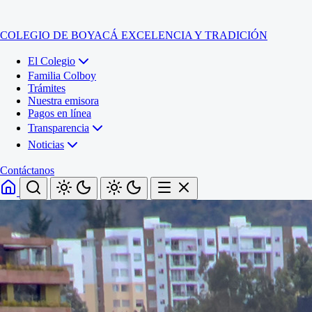
COLEGIO DE BOYACÁ
EXCELENCIA Y TRADICIÓN
El Colegio
Familia Colboy
Trámites
Nuestra emisora
Pagos en línea
Transparencia
Noticias
Contáctanos
Inicio
El Colegio
Familia Colboy
Sede Administrativa
Trámites
Sección Francisco de Paula Santander (Central)
Nuestra emisora
Sección Jose Ignacio de Marquez (Integrada)
Pagos en línea
Sección Santos Acosta (La Cabaña)
Sección Rafael Londoño Barajas