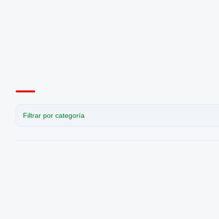
Filtrar por categoría
CATEGORÍA
Todas las noticias
Horarios de Atención a Padres en Sedes
Noticias
Revista el Puntero